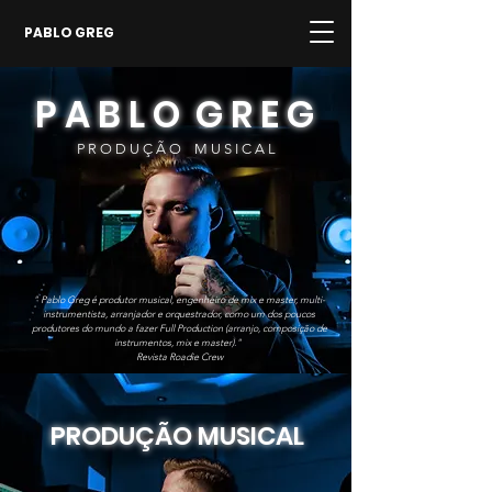
PABLO GREG
P A B L O G R E G
P R O D U Ç Ã O M U S I C A L
" Pablo Greg é produtor musical, engenheiro de mix e master, multi-
instrumentista, arranjador e orquestrador, como um dos poucos
produtores do mundo a fazer Full Production (arranjo, composição de
instrumentos, mix e master)."
Revista Roadie Crew
PRODUÇÃO MUSICAL