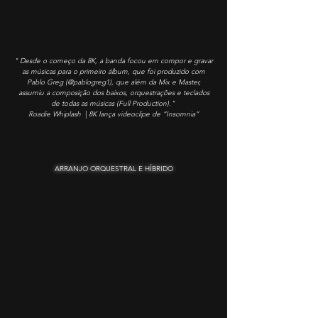
" Desde o começo da 8K, a banda focou em compor e gravar
as músicas para o primeiro álbum, que foi produzido com
Pablo Greg (@pablogreg1), que além da Mix e Master,
assumiu a composição dos baixos, orquestrações e teclados
de todas as músicas (Full Production)."
|
Roadie Whiplash
8K lança videoclipe de “Insomnia”
ARRANJO ORQUESTRAL E HÍBRIDO