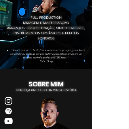
FULL PRODUCTION
MIXAGEM E MASTERIZAÇÃO
ARRANJOS: ORQUESTRAÇÃO, SINTETIZADORES,
INSTRUMENTOS ORGÂNICOS E EFEITOS
SONOROS
" Gosto quando o cliente traz somente a composição gravada em
um celular ou anotada em um caderno e transformamos em um
produto incrível e profissional, do zero..."
Pablo Greg
SOBRE MIM
CONHEÇA UM POUCO DA MINHA HISTÓRIA