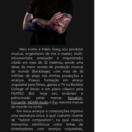
Meu nome é Pablo Greg, sou produtor
musical, engenheiro de mix e master, multi-
intrumentista, arranjador e orquestrador
citado em mais de 32 matérias, sendo uma
delas da maior revista de produção musical
do mundo (Backstage), com mais de 50
milhões de plays nas minhas produções e
arranjos. Possuo formação em arranjo
orquestral para filmes, games e TV na Berklee
College of Music e em piano clássico pela
FEATEC (RJ). Hoje sou endorser e
patrocinado pelas marcas
Novation,
Focusrite, ADAM Audio
e
Fyr
, maiores marcas
do mundo no nicho.
Em meus arranjos e composições imprimo
uma assinatura única à qual costumo chamar
de "hybrid composition", na qual misturo
elementos eletrônicos como linhas de
sintetizadores com arranjos orquestrais,