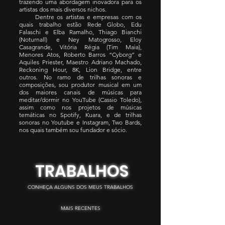
trazendo uma abordagem inovadora para os
artistas dos mais diversos nichos.
Dentre os artistas e empresas com os
quais trabalho estão Rede Globo, Edu
Falaschi e Elba Ramalho, Thiago Bianchi
(Noturnall) e Ney Matogrosso, Eloy
Casagrande, Vitória Régia (Tim Maia),
Menores Atos, Roberto Barros “Cyborg” e
Aquiles Priester, Maestro Adriano Machado,
Reckoning Hour, 8K, Lion Bridge, entre
outros. No ramo de trilhas sonoras e
composições, sou produtor musical em um
dos maiores canais de músicas para
meditar/dormir no YouTube (Cassio Toledo),
assim como nos projetos de músicas
temáticas no Spotify, Kuara, e de trilhas
sonoras no Youtube e Instagram, Two Bards,
nos quais também sou fundador e sócio.
TRABALHOS
CONHEÇA ALGUNS DOS MEUS TRABALHOS
MAIS RECENTES