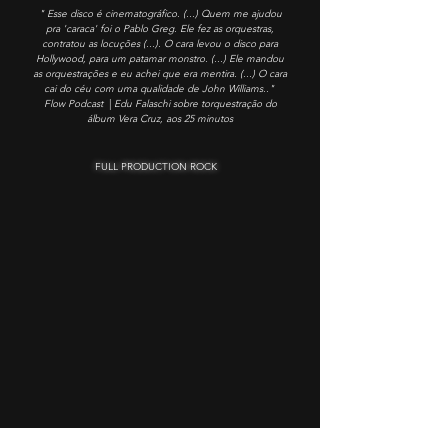
" Esse disco é cinematográfico. (...) Quem me ajudou
pra 'caraca' foi o Pablo Greg. Ele fez as orquestras,
contratou as locuções (...). O cara levou o disco para
Hollywood, para um patamar monstro. (...) Ele mandou
as orquestrações e eu achei que era mentira. (...) O cara
cai do céu com uma qualidade de John Williams.."
|
Flow Podcast
Edu Falaschi sobre torquestração do
álbum Vera Cruz, aos 25 minutos
FULL PRODUCTION ROCK